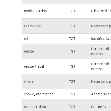
mobile_version
TGT
Rileva se il d
PHPSESSID
TGT
Necessario pe
ref
TGT
Identifica la 
Permette di r
remite
TGT
esterna.
Permette di r
remite_travel
TGT
esterna.
where
TGT
Necessario pe
cookie_information
TGT
Annota se è s
searcher_data
TGT
Dati dell'ulti