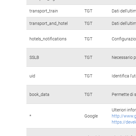
transport_train
TGT
Dati dell'ulti
transport_and_hotel
TGT
Dati dell'ulti
hotels_notifications
TGT
Configurazio
SSLB
TGT
Necessario pe
uid
TGT
Identifica l
book_data
TGT
Permette di s
Ulteriori info
*
Google
http://www.g
https://deve