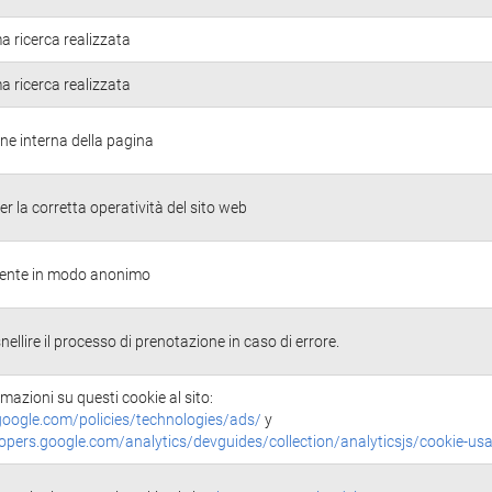
ma ricerca realizzata
ma ricerca realizzata
ne interna della pagina
r la corretta operatività del sito web
'utente in modo anonimo
nellire il processo di prenotazione in caso di errore.
rmazioni su questi cookie al sito:
oogle.com/policies/technologies/ads/
y
lopers.google.com/analytics/devguides/collection/analyticsjs/cookie-us