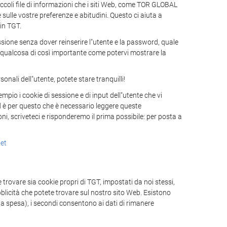
oli file di informazioni che i siti Web, come TOR GLOBAL
sulle vostre preferenze e abitudini. Questo ci aiuta a
 in TGT.
ssione senza dover reinserire l"utente e la password, quale
e o qualcosa di così importante come potervi mostrare la
nali dell"utente, potete stare tranquilli!
mpio i cookie di sessione e di input dell"utente che vi
ed è per questo che è necessario leggere queste
ni, scriveteci e risponderemo il prima possibile: per posta a
et
trovare sia cookie propri di TGT, impostati da noi stessi,
ubblicità che potete trovare sul nostro sito Web. Esistono
la spesa), i secondi consentono ai dati di rimanere