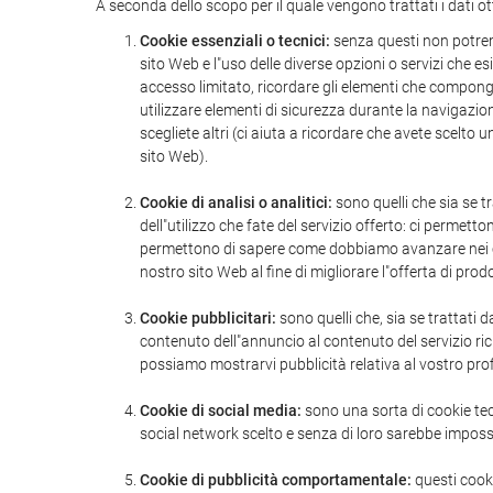
A seconda dello scopo per il quale vengono trattati i dati ot
Cookie essenziali o tecnici:
senza questi non potrem
sito Web e l"uso delle diverse opzioni o servizi che e
accesso limitato, ricordare gli elementi che compongon
utilizzare elementi di sicurezza durante la navigazi
scegliete altri (ci aiuta a ricordare che avete scelto
sito Web).
Cookie di analisi o analitici:
sono quelli che sia se tr
dell"utilizzo che fate del servizio offerto: ci permett
permettono di sapere come dobbiamo avanzare nei cont
nostro sito Web al fine di migliorare l"offerta di prodo
Cookie pubblicitari:
sono quelli che, sia se trattati d
contenuto dell"annuncio al contenuto del servizio ric
possiamo mostrarvi pubblicità relativa al vostro prof
Cookie di social media:
sono una sorta di cookie tecn
social network scelto e senza di loro sarebbe impossi
Cookie di pubblicità comportamentale:
questi cook