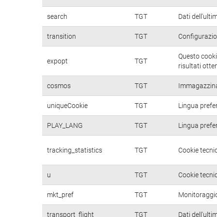
search
TGT
Dati dell'ulti
transition
TGT
Configurazio
Questo cookie
expopt
TGT
risultati otte
cosmos
TGT
Immagazzina d
uniqueCookie
TGT
Lingua prefer
PLAY_LANG
TGT
Lingua prefer
tracking_statistics
TGT
Cookie tecnic
u
TGT
Cookie tecnic
mkt_pref
TGT
Monitoraggio 
transport_flight
TGT
Dati dell'ulti