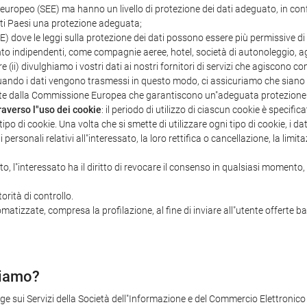
ropeo (SEE) ma hanno un livello di protezione dei dati adeguato, in confo
i Paesi una protezione adeguata;
) dove le leggi sulla protezione dei dati possono essere più permissive di
to indipendenti, come compagnie aeree, hotel, società di autonoleggio, agen
pure (ii) divulghiamo i vostri dati ai nostri fornitori di servizi che agiscon
Quando i dati vengono trasmessi in questo modo, ci assicuriamo che siano c
ate dalla Commissione Europea che garantiscono un"adeguata protezione d
raverso l"uso dei cookie
: il periodo di utilizzo di ciascun cookie è specifi
ipo di cookie. Una volta che si smette di utilizzare ogni tipo di cookie, i da
ti personali relativi all"interessato, la loro rettifica o cancellazione, la lim
ato, l"interessato ha il diritto di revocare il consenso in qualsiasi momento
orità di controllo.
omatizzate, compresa la profilazione, al fine di inviare all"utente offerte b
ziamo?
egge sui Servizi della Società dell"Informazione e del Commercio Elettronico