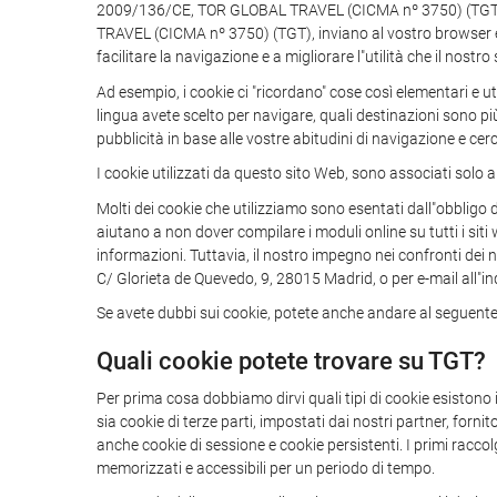
2009/136/CE, TOR GLOBAL TRAVEL (CICMA nº 3750) (TGT) vi i
TRAVEL (CICMA nº 3750) (TGT), inviano al vostro browser e c
facilitare la navigazione e a migliorare l"utilità che il nostro
Ad esempio, i cookie ci "ricordano" cose così elementari e u
lingua avete scelto per navigare, quali destinazioni sono più
pubblicità in base alle vostre abitudini di navigazione e cerc
I cookie utilizzati da questo sito Web, sono associati solo a
Molti dei cookie che utilizziamo sono esentati dall"obbligo d
aiutano a non dover compilare i moduli online su tutti i sit
informazioni. Tuttavia, il nostro impegno nei confronti dei n
C/ Glorieta de Quevedo, 9, 28015 Madrid, o per e-mail all"in
Se avete dubbi sui cookie, potete anche andare al seguente 
Quali cookie potete trovare su TGT?
Per prima cosa dobbiamo dirvi quali tipi di cookie esistono
sia cookie di terze parti, impostati dai nostri partner, forn
anche cookie di sessione e cookie persistenti. I primi racco
memorizzati e accessibili per un periodo di tempo.