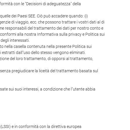
rmità con le "Decisioni di adeguatezza" della
 quelle dei Paesi SEE. Ciò può accadere quando: (i)
zie di viaggio, ecc. che possono trattare i vostri dati al di
o come responsabili del trattamento dei dati per nostro conto e
onformi alla nostra Informativa sulla privacy e Politica sui
egli interessati.
cato nella casella contenuta nella presente Politica sui
ti estratti dall"uso dello stesso vengono eliminati.
itazione del loro trattamento, di opporsi al trattamento,
, senza pregiudicare la liceità del trattamento basata sul
asate sui suoi interessi, a condizione che l"utente abbia
 (LSSI) e in conformità con la direttiva europea