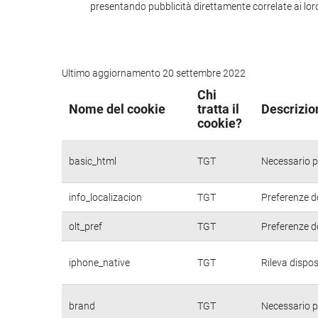
presentando pubblicità direttamente correlate ai loro i
Ultimo aggiornamento 20 settembre 2022
Chi
Nome del cookie
tratta il
Descrizio
cookie?
basic_html
TGT
Necessario pe
info_localizacion
TGT
Preferenze de
olt_pref
TGT
Preferenze de
iphone_native
TGT
Rileva dispos
brand
TGT
Necessario pe