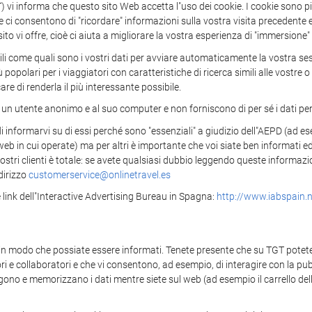
nforma che questo sito Web accetta l"uso dei cookie. I cookie sono picc
i consentono di "ricordare" informazioni sulla vostra visita precedente e 
 sito vi offre, cioè ci aiuta a migliorare la vostra esperienza di "immersione"
tili come quali sono i vostri dati per avviare automaticamente la vostra se
 popolari per i viaggiatori con caratteristiche di ricerca simili alle vostr
are di renderla il più interessante possibile.
 un utente anonimo e al suo computer e non forniscono di per sé i dati perso
i informarvi su di essi perché sono "essenziali" a giudizio dell"AEPD (ad ese
i web in cui operate) ma per altri è importante che voi siate ben informati 
ostri clienti è totale: se avete qualsiasi dubbio leggendo queste informazio
dirizzo
customerservice@onlinetravel.es
link dell"Interactive Advertising Bureau in Spagna:
http://www.iabspain.n
 in modo che possiate essere informati. Tenete presente che su TGT potete 
itori e collaboratori e che vi consentono, ad esempio, di interagire con la p
lgono e memorizzano i dati mentre siete sul web (ad esempio il carrello del