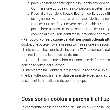
paesi che non appartengono allo Spazio economico eu
Commissione Europea che riconoscono a determinat
Paesi al di fuori dello Spazio Economico Europeo (SEE
divulghiamo i vostri dati a responsabili del trattamen
fuori del SEE per farvi ricevere i servizi richiesti; op
potrebbero trovarsi in un paese al di fuori del SEE. 
cookie e alle clausole contrattuali standard approv
- Periodo di conservazione dei dati personali ottenuti att
cookie, che potete trovare di seguito in relazione a ciascun t
- L"interessato ha il diritto di chiedere a TGT l"accesso ai da
nonché il diritto alla portabilità dei dati
. - Qualora il trattamento si basi sul consenso dell"interess
consenso prima della revoca.
- L"interessato ha il diritto di presentare un reclamo a un"aut
- TGT, a volte, può trattare i dati per prendere decisioni aut
acconsentito al trattamento per tale scopo.
Cosa sono i cookie e perché li utiliz
In conformità con le disposizioni dell"articolo 22.2 della L