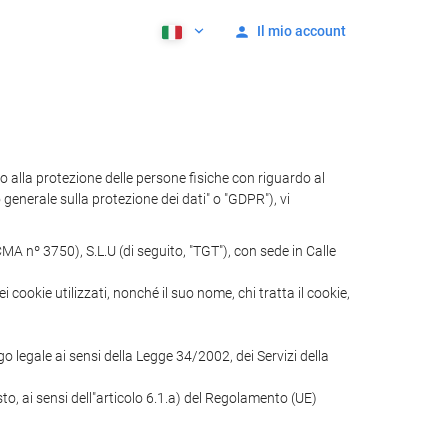
Il mio account
lla protezione delle persone fisiche con riguardo al
 generale sulla protezione dei dati" o "GDPR"), vi
A nº 3750), S.L.U (di seguito, "TGT"), con sede in Calle
i cookie utilizzati, nonché il suo nome, chi tratta il cookie,
o legale ai sensi della Legge 34/2002, dei Servizi della
sto, ai sensi dell"articolo 6.1.a) del Regolamento (UE)