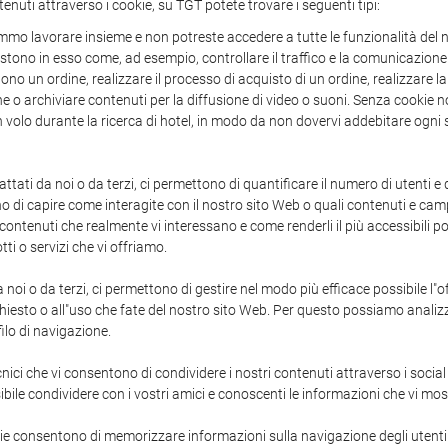
tenuti attraverso i cookie, su TGT potete trovare i seguenti tipi:
mo lavorare insieme e non potreste accedere a tutte le funzionalità del n
sistono in esso come, ad esempio, controllare il traffico e la comunicazione 
o un ordine, realizzare il processo di acquisto di un ordine, realizzare la
one o archiviare contenuti per la diffusione di video o suoni. Senza cooki
 un volo durante la ricerca di hotel, in modo da non dovervi addebitare ogni 
attati da noi o da terzi, ci permettono di quantificare il numero di utenti e 
ono di capire come interagite con il nostro sito Web o quali contenuti e campa
enuti che realmente vi interessano e come renderli il più accessibili poss
tti o servizi che vi offriamo.
a noi o da terzi, ci permettono di gestire nel modo più efficace possibile l"
hiesto o all"uso che fate del nostro sito Web. Per questo possiamo analizz
ilo di navigazione.
ici che vi consentono di condividere i nostri contenuti attraverso i socia
bile condividere con i vostri amici e conoscenti le informazioni che vi mo
ie consentono di memorizzare informazioni sulla navigazione degli utenti