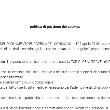
politica di gestione dei cookies
DEL PARLAMENTO EUROPEO e DEL CONSIGLIO, del 27 aprile 2016, relativo a
ne di tali dati e che abroga la direttiva 95/46/CE (di seguito "Regolamento
ento
: il responsabile del trattamento è la società TOR GLOBAL TRAVEL (CICM
te nella presente Politica sui cookie la descrizione e lo scopo di ciascuno de
cookie utilizzato.
 e adempimento di un obbligo legale.
ata dal fatto che il trattamento è necessario per l"adempimento di un obblig
 di social media e di pubblicità comportamentale si basa sul consenso richie
ia di viaggi internazionale, trasmettiamo anche i vostri dati personali a: