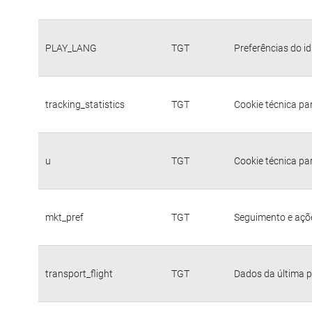
PLAY_LANG
TGT
Preferências do i
tracking_statistics
TGT
Cookie técnica pa
u
TGT
Cookie técnica pa
mkt_pref
TGT
Seguimento e açõe
transport_flight
TGT
Dados da última p