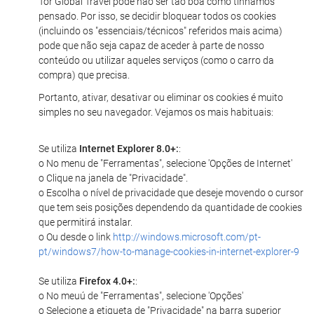
Tor Global Travel pode não ser tão boa como tínhamos
pensado. Por isso, se decidir bloquear todos os cookies
(incluindo os "essenciais/técnicos" referidos mais acima)
pode que não seja capaz de aceder à parte de nosso
conteúdo ou utilizar aqueles serviços (como o carro da
compra) que precisa.
Portanto, ativar, desativar ou eliminar os cookies é muito
simples no seu navegador. Vejamos os mais habituais:
Se utiliza
Internet Explorer 8.0+:
:
o No menu de "Ferramentas", selecione 'Opções de Internet'
o Clique na janela de "Privacidade".
o Escolha o nível de privacidade que deseje movendo o cursor
que tem seis posições dependendo da quantidade de cookies
que permitirá instalar.
o Ou desde o link
http://windows.microsoft.com/pt-
pt/windows7/how-to-manage-cookies-in-internet-explorer-9
Se utiliza
Firefox 4.0+:
:
o No meuú de "Ferramentas", selecione 'Opções'
o Selecione a etiqueta de "Privacidade" na barra superior