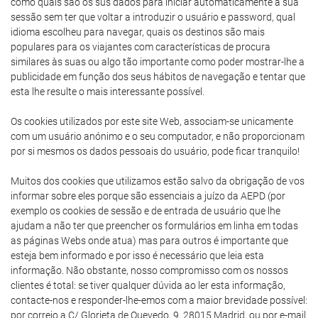
como quais são os sus dados para iniciar automaticamente a sua
sessão sem ter que voltar a introduzir o usuário e password, qual
idioma escolheu para navegar, quais os destinos são mais
populares para os viajantes com características de procura
similares às suas ou algo tão importante como poder mostrar-lhe a
publicidade em função dos seus hábitos de navegação e tentar que
esta lhe resulte o mais interessante possível.
Os cookies utilizados por este site Web, associam-se unicamente
com um usuário anónimo e o seu computador, e não proporcionam
por si mesmos os dados pessoais do usuário, pode ficar tranquilo!
Muitos dos cookies que utilizamos estão salvo da obrigação de vos
informar sobre eles porque são essenciais a juízo da AEPD (por
exemplo os cookies de sessão e de entrada de usuário que lhe
ajudam a não ter que preencher os formulários em linha em todas
as páginas Webs onde atua) mas para outros é importante que
esteja bem informado e por isso é necessário que leia esta
informação. Não obstante, nosso compromisso com os nossos
clientes é total: se tiver qualquer dúvida ao ler esta informação,
contacte-nos e responder-lhe-emos com a maior brevidade possível:
por correio a C/ Glorieta de Quevedo, 9, 28015 Madrid, ou por e-mail