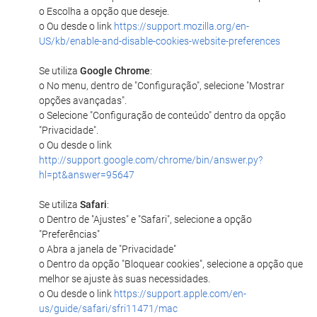
o Escolha a opção que deseje.
o Ou desde o link
https://support.mozilla.org/en-
US/kb/enable-and-disable-cookies-website-preferences
Se utiliza
Google Chrome
:
o No menu, dentro de "Configuração", selecione "Mostrar
opções avançadas".
o Selecione "Configuração de conteúdo" dentro da opção
"Privacidade".
o Ou desde o link
http://support.google.com/chrome/bin/answer.py?
hl=pt&answer=95647
Se utiliza
Safari
:
o Dentro de "Ajustes" e "Safari", selecione a opção
"Preferências"
o Abra a janela de "Privacidade"
o Dentro da opção "Bloquear cookies", selecione a opção que
melhor se ajuste às suas necessidades.
o Ou desde o link
https://support.apple.com/en-
us/guide/safari/sfri11471/mac