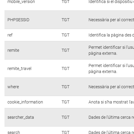
mobile_version
TGT
Identifica si el dispositiu
PHPSESSID
TGT
Necessària per al correc
ref
TGT
Identifica la pàgina des d
Permet identificar si l'u
remite
TGT
pàgina externa.
Permet identificar si l'u
remite_travel
TGT
pàgina externa.
where
TGT
Necessària per al correc
cookie_information
TGT
Anota si s'ha mostrat l'av
searcher_data
TGT
Dades de l'última cerca r
search
TGT
Dades de l'última cerca r