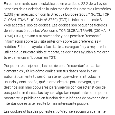
En cumplimiento con lo establecido en el artículo 22.2 de la Ley de
Servicios dela Sociedad de la Información y de Comercio Electrónico
(LSSI) y en adecuación con la Directiva Europea 2009/136/CE, TOR
GLOBAL TRAVEL (CICMA nº 3750) (TGT) te informa que este Sitio
Web acepta el uso de cookies. Las cookies son pequeños ficheros
de información que las Web, como TOR GLOBAL TRAVEL (CICMA nº
3750) (TGT), envían a tu navegador y nos permiten "recordar"
información sobre tu visita anterior y sobre tus preferencias y
hábitos. Esto nos ayuda a facilitarte la navegación y a mejorar la
utilidad que nuestro sitio te reporta, es decir, nos ayudan a mejorar
tu experiencia al "bucear" en TGT.
Por ponerte un ejemplo, las cookies nos "recuerdan" cosas tan
elementales y útiles cómo cuáles son tus datos para iniciar
automáticamente tu sesión sin tener que volver a introducir el
usuario y contraseña, qué idioma elegiste para navegar, qué
destinos son más populares para viajeros con características de
búsqueda similares a las tuyas o algo tan importante como poder
mostrarte la publicidad en función de tus hábitos de navegación e
intentar que ésta te resulte lo más interesante posible.
Las cookies utilizadas por este sitio Web, se asocian únicamente