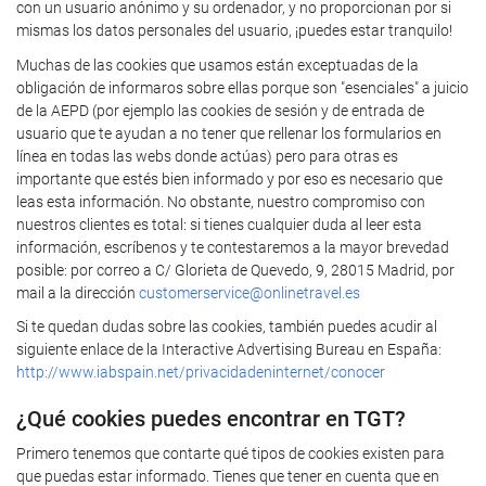
con un usuario anónimo y su ordenador, y no proporcionan por si
mismas los datos personales del usuario, ¡puedes estar tranquilo!
Muchas de las cookies que usamos están exceptuadas de la
obligación de informaros sobre ellas porque son "esenciales" a juicio
de la AEPD (por ejemplo las cookies de sesión y de entrada de
usuario que te ayudan a no tener que rellenar los formularios en
línea en todas las webs donde actúas) pero para otras es
importante que estés bien informado y por eso es necesario que
leas esta información. No obstante, nuestro compromiso con
nuestros clientes es total: si tienes cualquier duda al leer esta
información, escríbenos y te contestaremos a la mayor brevedad
posible: por correo a C/ Glorieta de Quevedo, 9, 28015 Madrid, por
mail a la dirección
customerservice@onlinetravel.es
Si te quedan dudas sobre las cookies, también puedes acudir al
siguiente enlace de la Interactive Advertising Bureau en España:
http://www.iabspain.net/privacidadeninternet/conocer
¿Qué cookies puedes encontrar en TGT?
Primero tenemos que contarte qué tipos de cookies existen para
que puedas estar informado. Tienes que tener en cuenta que en