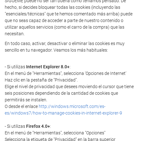
SÍGUEME puede no ser tan buena como teníamos pensado. De
hecho, si decides bloquear todas las cookies (incluyendo las
"esenciales/técnicas" que te hemos comentado más arriba) puede
que no seas capaz de acceder a parte de nuestro contenido o
utilizar aquellos servicios (como el carro de la compra) que las
necesitan.
En todo caso, activar, desactivar o eliminar las cookies es muy
sencillo en tu navegador. Veamos los más habituales:
- Si utilizas
Internet Explorer 8.0+
:
En el menú de "Herramientas", selecciona 'Opciones de Internet'
Haz clic en la pestaña de "Privacidad".
Elige el nivel de privacidad que desees moviendo el cursor que tiene
seis posiciones dependiendo de la cantidad de cookies que
permitirás se instalen.
O desde el enlace
http://windows.microsoft.com/es-
es/windows7/how-to-manage-cookies-in-internet-explorer-9
- Si utilizas
Firefox 4.0+
:
En el menú de "Herramientas", selecciona "Opciones"
Selecciona la etiqueta de "Privacidad" en la barra superior