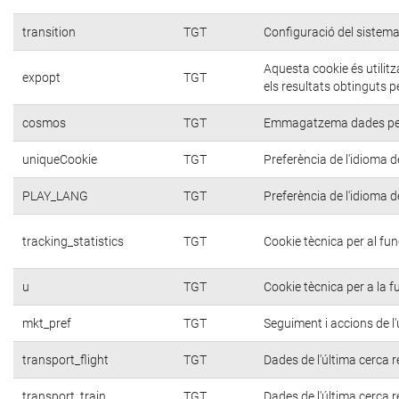
transition
TGT
Configuració del sistema
Aquesta cookie és utilit
expopt
TGT
els resultats obtinguts p
cosmos
TGT
Emmagatzema dades per a
uniqueCookie
TGT
Preferència de l'idioma de
PLAY_LANG
TGT
Preferència de l'idioma de
tracking_statistics
TGT
Cookie tècnica per al fu
u
TGT
Cookie tècnica per a la f
mkt_pref
TGT
Seguiment i accions de l'
transport_flight
TGT
Dades de l'última cerca r
transport_train
TGT
Dades de l'última cerca r