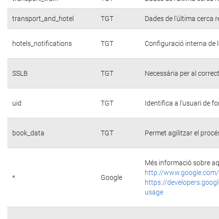
transport_and_hotel
TGT
Dades de l'última cerca r
hotels_notifications
TGT
Configuració interna de 
SSLB
TGT
Necessària per al correc
uid
TGT
Identifica a l'usuari de
book_data
TGT
Permet agilitzar el procé
Més informació sobre aq
http://www.google.com/
*
Google
https://developers.googl
usage