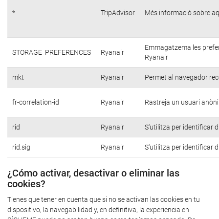
*
TripAdvisor
Més informació sobre aq
Emmagatzema les preferèn
STORAGE_PREFERENCES
Ryanair
Ryanair
mkt
Ryanair
Permet al navegador reco
fr-correlation-id
Ryanair
Rastreja un usuari anòni
rid
Ryanair
S'utilitza per identificar
rid.sig
Ryanair
S'utilitza per identificar
¿Cómo activar, desactivar o eliminar las
cookies?
Tienes que tener en cuenta que si no se activan las cookies en tu
dispositivo, la navegabilidad y, en definitiva, la experiencia en