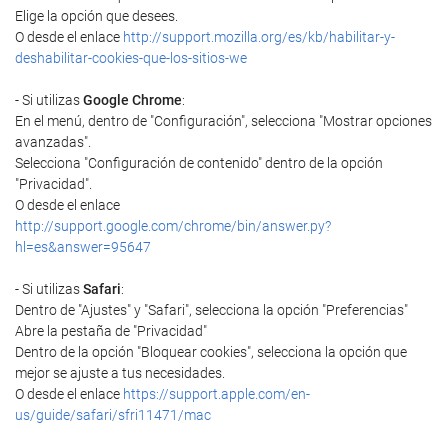
Elige la opción que desees.
O desde el enlace
http://support.mozilla.org/es/kb/habilitar-y-
deshabilitar-cookies-que-los-sitios-we
- Si utilizas
Google Chrome
:
En el menú, dentro de "Configuración", selecciona "Mostrar opciones
avanzadas".
Selecciona "Configuración de contenido" dentro de la opción
"Privacidad".
O desde el enlace
http://support.google.com/chrome/bin/answer.py?
hl=es&answer=95647
- Si utilizas
Safari
:
Dentro de "Ajustes" y "Safari", selecciona la opción "Preferencias"
Abre la pestaña de "Privacidad"
Dentro de la opción "Bloquear cookies", selecciona la opción que
mejor se ajuste a tus necesidades.
O desde el enlace
https://support.apple.com/en-
us/guide/safari/sfri11471/mac