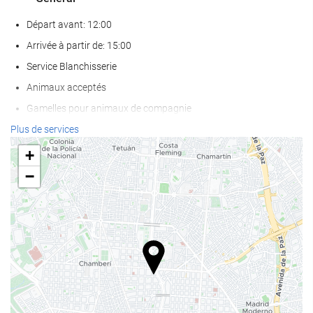
Départ avant: 12:00
Arrivée à partir de: 15:00
Service Blanchisserie
Animaux acceptés
Gamelles pour animaux de compagnie
Air conditionné
Plus de services
Chauffage
+
Ascenseur
−
Accès personnes à mobilité réduite
Chambres Non-fumeurs
établissement entièrement non-fumeurs
Zone fumeurs
Chambres insonorisées
Nourriture et boissons