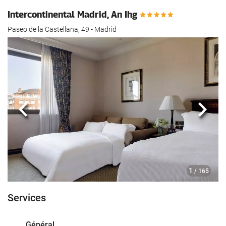
Intercontinental Madrid, An Ihg
Paseo de la Castellana, 49 - Madrid
Précédent
Suiva
1
/ 165
Services
Général