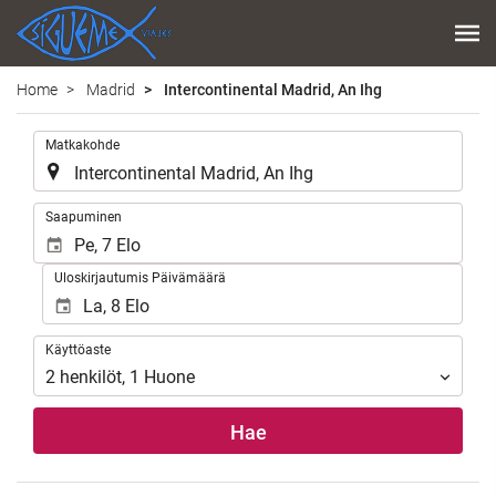
Home
Madrid
Intercontinental Madrid, An Ihg
.
Matkakohde
.
Saapuminen
Uloskirjautumis Päivämäärä
Käyttöaste
Käyttöaste
2
henkilöt
,
1
Huone
Hae