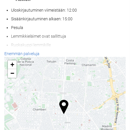
Uloskirjautuminen viimeistään: 12:00
Sisäänkirjautuminen alkaen: 15:00
Pesula
Lemmikkieläimet ovat sallittuja
Ruokakuppi lemmikille
Ilmastoitu
Enemmän palveluja
Lämmitys
+
Hissi
−
Pääsy liikuntarajoitteisille asiakkaille
Huoneissa tupakointi kielletty
Kaikki tilat savuttomia (julkiset ja yksityiset)
Tupakointialue
Äänieristys huoneissa
Ruoka & juoma