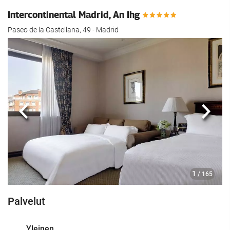
Intercontinental Madrid, An Ihg
Paseo de la Castellana, 49 - Madrid
Edellinen
Seur
1
/ 165
Palvelut
Yleinen