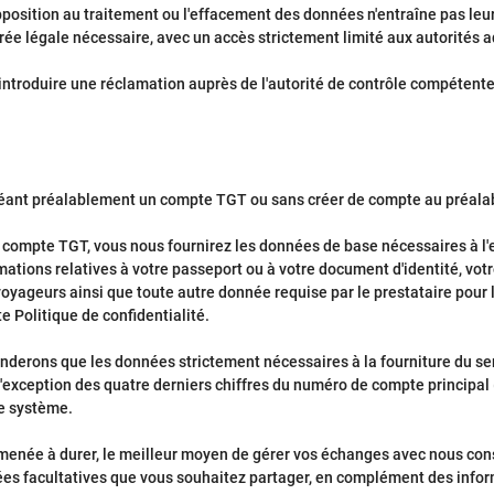
 l'opposition au traitement ou l'effacement des données n'entraîne pas 
ée légale nécessaire, avec un accès strictement limité aux autorités a
introduire une réclamation auprès de l'autorité de contrôle compétent
n créant préalablement un compte TGT ou sans créer de compte au préala
 compte TGT, vous nous fournirez les données de base nécessaires à l'e
rmations relatives à votre passeport ou à votre document d'identité, vo
oyageurs ainsi que toute autre donnée requise par le prestataire pour
 Politique de confidentialité.
derons que les données strictement nécessaires à la fourniture du serv
 l'exception des quatre derniers chiffres du numéro de compte principal
re système.
menée à durer, le meilleur moyen de gérer vos échanges avec nous cons
nées facultatives que vous souhaitez partager, en complément des inform