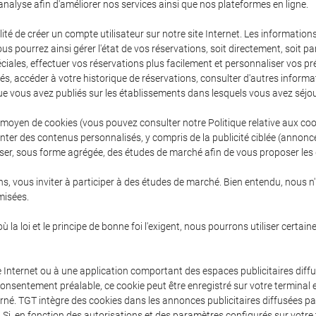
nalyse afin d'améliorer nos services ainsi que nos plateformes en ligne.
ité de créer un compte utilisateur sur notre site Internet. Les informatio
pourrez ainsi gérer l'état de vos réservations, soit directement, soit par
péciales, effectuer vos réservations plus facilement et personnaliser vos 
s, accéder à votre historique de réservations, consulter d'autres infor
que vous avez publiés sur les établissements dans lesquels vous avez séjo
 moyen de cookies (vous pouvez consulter notre Politique relative aux co
er des contenus personnalisés, y compris de la publicité ciblée (annonces
aliser, sous forme agrégée, des études de marché afin de vous proposer les
, vous inviter à participer à des études de marché. Bien entendu, nous n
misées.
 la loi et le principe de bonne foi l'exigent, nous pourrons utiliser certai
 Internet ou à une application comportant des espaces publicitaires diffu
onsentement préalable, ce cookie peut être enregistré sur votre terminal 
erné. TGT intègre des cookies dans les annonces publicitaires diffusées p
el. Si, en fonction des autorisations et des paramètres configurés sur votr