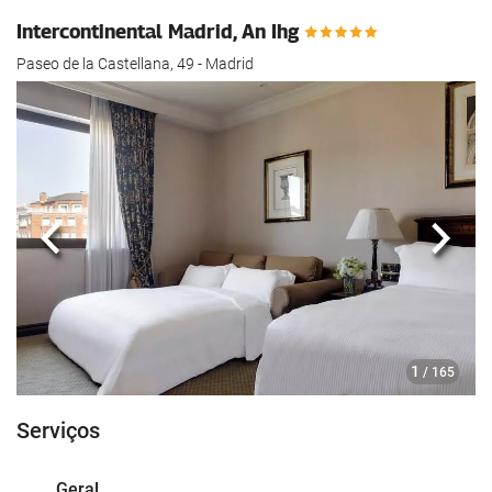
Intercontinental Madrid, An Ihg
Paseo de la Castellana, 49 - Madrid
Anterior
Segui
1
/ 165
Serviços
Geral