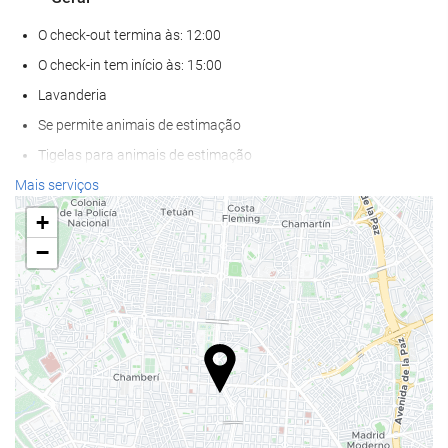
O check-out termina às: 12:00
O check-in tem início às: 15:00
Lavanderia
Se permite animais de estimação
Tigelas para animais de estimação
Ar condicionado
Mais serviços
Aquecimento Central
+
Elevador
−
Acesso para deficientes fisicos
Quartos para não fumantes
Proibido fumar em todo o hotel
Zona de fumadores
Quartos com isolamento acústico
Alimentação e bebidas