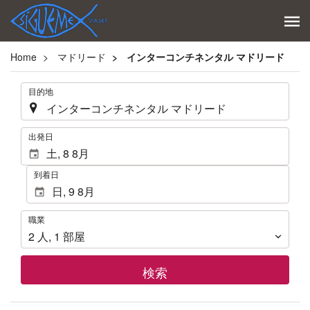
Home
マドリード
インターコンチネンタル マドリード
.
目的地
.
出発日
到着日
職
職業
業
2
人
,
1
部屋
検索