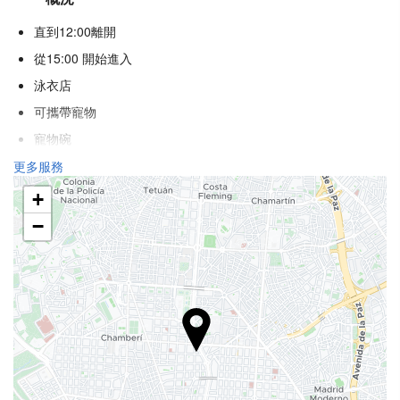
直到12:00離開
從15:00 開始進入
泳衣店
可攜帶寵物
寵物碗
冷氣
更多服務
暖氣
+
電梯
−
殘疾人專用入口
不吸煙房
全面禁煙
吸煙區
隔音客房
食品與飲品