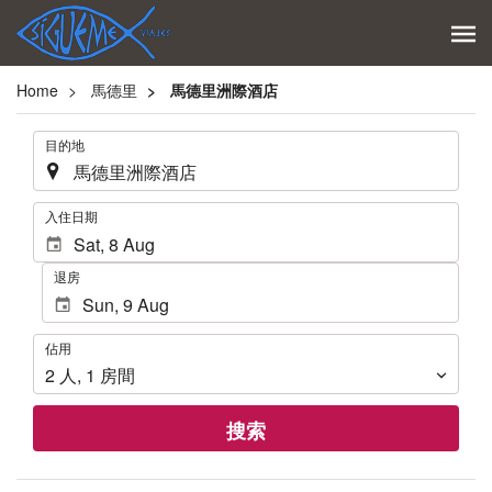
Home
馬德里
馬德里洲際酒店
.
目的地
.
入住日期
退房
佔
佔用
用
2
人
,
1
房間
搜索