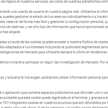
s de mejora en nuestros servicios, así como de nuestras plataformas onlin
de tener una cuenta de usuario en nuestra página web. Utilizamos la inform
, puedes gestionar el estado de tus reservas individualmente o a través
es, reservar de forma más fácil y gestionar tu configuración personal, que 
ico de reservas, y ver otro tipo de información que has proporcionado so
e has alojado.
adas a través de las cookies (puedes acceder a nuestra Política de cooki
dos adaptados a tus intereses incluyendo la publicidad segmentada (anu
vestigaciones de mercado para ofrecerte siempre lo último en tendencias y
mos invitarte a participar en algún tipo investigación de mercado. Por s
.
Ley y la buena fe nos exigen, podríamos utilizar información personal para
b o aplicación que contiene espacios publicitarios que difunden uno o va
s probable que esta cookie quede registrada en el terminal, y gracias a e
sde TGT integramos cookies en nuestros anuncios que son difundidos por t
 nuestro sitio web oficial. Si de los permisos y la configuración establec