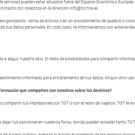
 servicios pueden estar situados fuera del Espacio Económico Europeo. 
contacto con nosotros en la dirección info@tor.travel
, reorganización, venta de activos o en un procedimiento de quiebra o con
yendo tus datos personales. En todo caso, te informaríamos con anteriori
 a seguir nuestro sitio. El resto de posibilidades para compartir informac
onsentimiento informado para el tratamiento de tus datos, ningún otro uso d
información que compartes con nosotros sobre los destinos?
ras compartir tus impresiones con TGT o con el resto de viajeros. TGT te 
 dejar tus opiniones en nuestros foros, donde pueden acceder tanto TGT
 de acceso público, aceptas que todo el contenido de las mismos (incluid