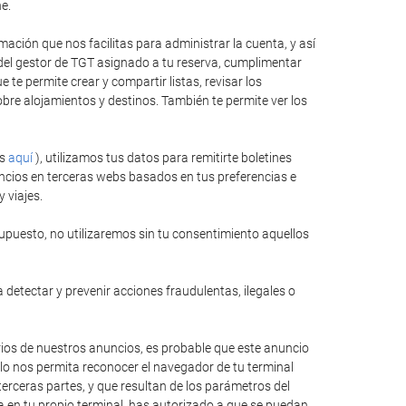
e.
ación que nos facilitas para administrar la cuenta, y así
 del gestor de TGT asignado a tu reserva, cumplimentar
te permite crear y compartir listas, revisar los
bre alojamientos y destinos. También te permite ver los
es
aquí
), utilizamos tus datos para remitirte boletines
ncios en terceras webs basados en tus preferencias e
 viajes.
upuesto, no utilizaremos sin tu consentimiento aquellos
 detectar y prevenir acciones fraudulentas, ilegales o
rios de nuestros anuncios, es probable que este anuncio
llo nos permita reconocer el navegador de tu terminal
erceras partes, y que resultan de los parámetros del
ida en tu propio terminal, has autorizado a que se puedan