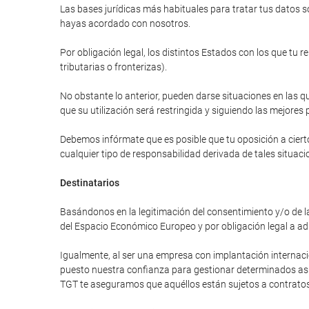
Las bases jurídicas más habituales para tratar tus datos so
hayas acordado con nosotros.
Por obligación legal, los distintos Estados con los que tu 
tributarias o fronterizas).
No obstante lo anterior, pueden darse situaciones en las qu
que su utilización será restringida y siguiendo las mejores 
Debemos infórmate que es posible que tu oposición a cierto
cualquier tipo de responsabilidad derivada de tales situaci
Destinatarios
Basándonos en la legitimación del consentimiento y/o de la
del Espacio Económico Europeo y por obligación legal a ad
Igualmente, al ser una empresa con implantación internac
puesto nuestra confianza para gestionar determinados asunt
TGT te aseguramos que aquéllos están sujetos a contratos 