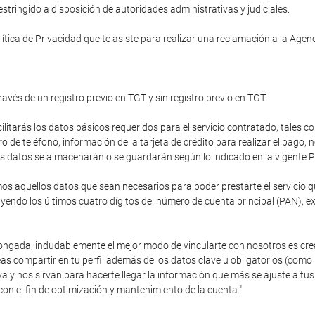
tringido a disposición de autoridades administrativas y judiciales.
ítica de Privacidad que te asiste para realizar una reclamación a la Age
ravés de un registro previo en TGT y sin registro previo en TGT.
cilitarás los datos básicos requeridos para el servicio contratado, tales c
de teléfono, información de la tarjeta de crédito para realizar el pago,
stos datos se almacenarán o se guardarán según lo indicado en la vigente P
 aquellos datos que sean necesarios para poder prestarte el servicio que
endo los últimos cuatro dígitos del número de cuenta principal (PAN), e
olongada, indudablemente el mejor modo de vincularte con nosotros es cre
as compartir en tu perfil además de los datos clave u obligatorios (como
va y nos sirvan para hacerte llegar la información que más se ajuste a 
con el fin de optimización y mantenimiento de la cuenta."