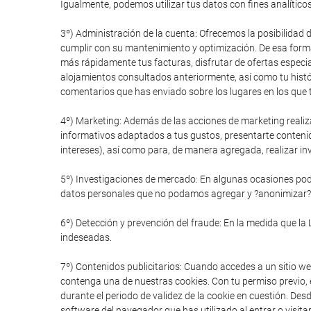
Igualmente, podemos utilizar tus datos con fines analítico
3º) Administración de la cuenta: Ofrecemos la posibilidad 
cumplir con su mantenimiento y optimización. De esa forma
más rápidamente tus facturas, disfrutar de ofertas especial
alojamientos consultados anteriormente, así como tu histór
comentarios que has enviado sobre los lugares en los que t
4º) Marketing: Además de las acciones de marketing realiz
informativos adaptados a tus gustos, presentarte conteni
intereses), así como para, de manera agregada, realizar in
5º) Investigaciones de mercado: En algunas ocasiones pode
datos personales que no podamos agregar y ?anonimizar?
6º) Detección y prevención del fraude: En la medida que la 
indeseadas.
7º) Contenidos publicitarios: Cuando accedes a un sitio we
contenga una de nuestras cookies. Con tu permiso previo, e
durante el periodo de validez de la cookie en cuestión. De
software del navegador que has utilizado al entrar o visitar