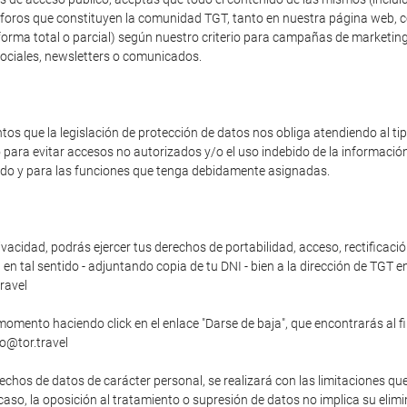
os foros que constituyen la comunidad TGT, tanto en nuestra página web, 
forma total o parcial) según nuestro criterio para campañas de marketing
sociales, newsletters o comunicados.
s que la legislación de protección de datos nos obliga atendiendo al t
o para evitar accesos no autorizados y/o el uso indebido de la informaci
zado y para las funciones que tenga debidamente asignadas.
vacidad, podrás ejercer tus derechos de portabilidad, acceso, rectificació
n tal sentido - adjuntando copia de tu DNI - bien a la dirección de TGT en
ravel
momento haciendo click en el enlace "Darse de baja", que encontrarás al f
fo@tor.travel
echos de datos de carácter personal, se realizará con las limitaciones qu
o caso, la oposición al tratamiento o supresión de datos no implica su elim