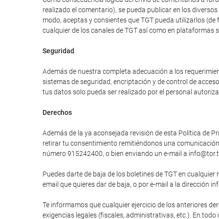
realizado el comentario), se pueda publicar en los divers
modo, aceptas y consientes que TGT pueda utilizarlos (de 
cualquier de los canales de TGT así como en plataformas 
Seguridad
Además de nuestra completa adecuación a los requerimiento
sistemas de seguridad, encriptación y de control de acces
tus datos solo pueda ser realizado por el personal autori
Derechos
Además de la ya aconsejada revisión de esta Política de Pri
retirar tu consentimiento remitiéndonos una comunicación e
número 915242400, o bien enviando un e-mail a info@tor.t
Puedes darte de baja de los boletines de TGT en cualquier 
email que quieres dar de baja, o por e-mail a la dirección in
Te informamos que cualquier ejercicio de los anteriores der
exigencias legales (fiscales, administrativas, etc.). En tod