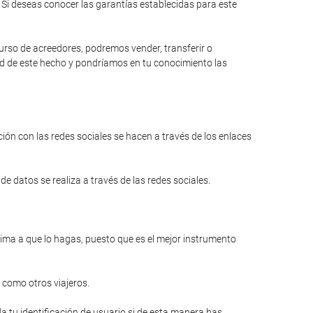
Si deseas conocer las garantías establecidas para este
curso de acreedores, podremos vender, transferir o
dad de este hecho y pondríamos en tu conocimiento las
ión con las redes sociales se hacen a través de los enlaces
e datos se realiza a través de las redes sociales.
anima a que lo hagas, puesto que es el mejor instrumento
 como otros viajeros.
a tu identificación de usuario si de esta manera has