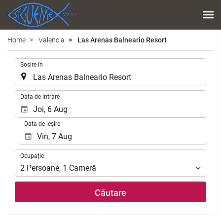
Home
Valencia
Las Arenas Balneario Resort
.
Sosire în
.
Data de intrare
Data de ieșire
Ocupație
Ocupație
2
Persoane
,
1
Cameră
Căutare