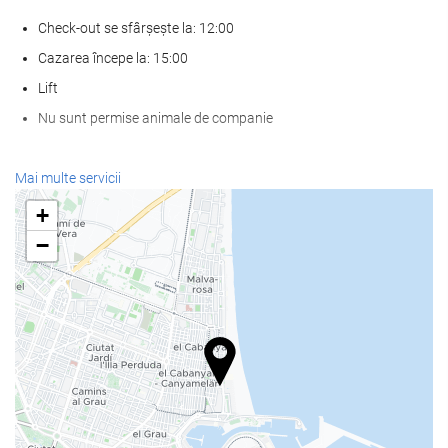
Check-out se sfârșește la: 12:00
Cazarea începe la: 15:00
Lift
Nu sunt permise animale de companie
SPA
Mai multe servicii
Spa
+
baie turcească/baie de aburi
−
Saună
Sală de fitness
Mâncare și băuturi
Restaurant à la carte
Bar
cafenea la proprietate