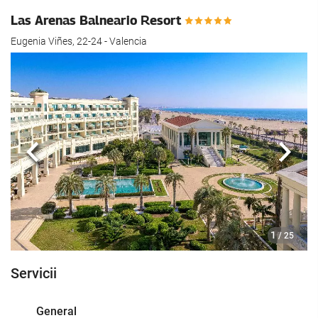
Las Arenas Balneario Resort
Eugenia Viñes, 22-24 - Valencia
Anterioară
Urmă
1
/ 25
Servicii
General