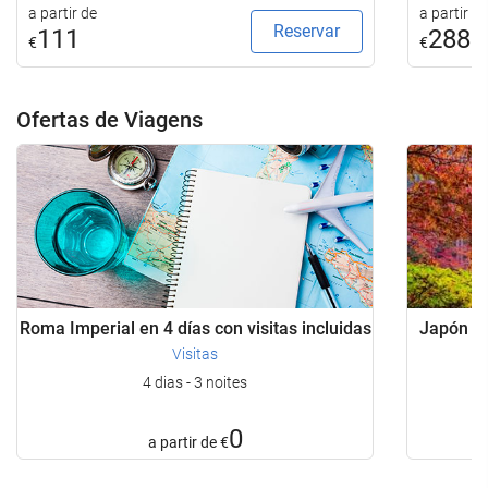
a partir de
a partir de
Reservar
111
288
€
€
Ofertas de Viagens
Roma Imperial en 4 días con visitas incluidas
Japón Bá
Visitas
4 dias - 3 noites
0
a partir de
€