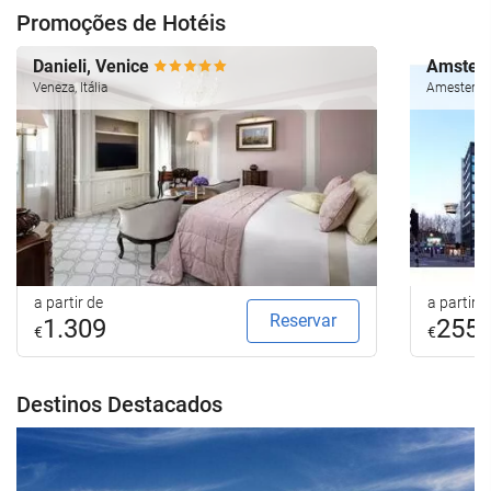
Promoções de Hotéis
Danieli, Venice
Amsterd
Veneza, Itália
Amesterdão
a partir de
a partir d
Reservar
1.309
255
€
€
Destinos Destacados