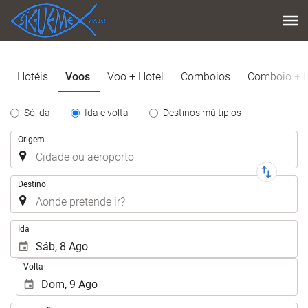
Hotéis
Voos
Voo + Hotel
Comboios
Comboio + h
Tipo
Só ida
Ida e volta
Destinos múltiplos
de
Trajecto
Origem
Trayecto
Destino
.
Ida
Volta