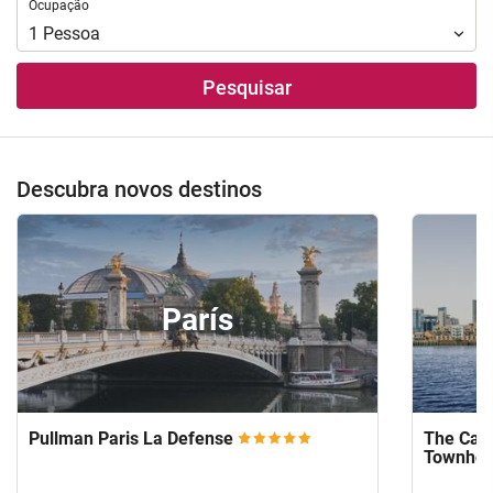
Ocupação
Ocupação
1
Pessoa
Pesquisar
Descubra novos destinos
París
Pullman Paris La Defense
The Capi
Townho