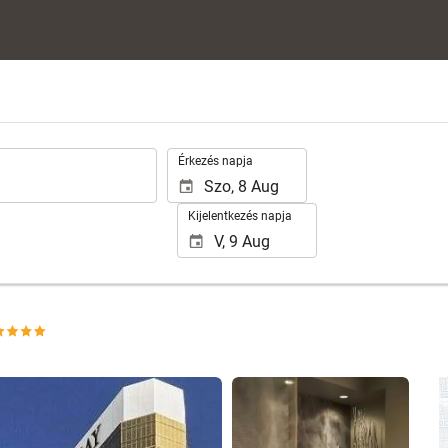
.
Érkezés napja
Kijelentkezés napja
25 fotók megtekintése