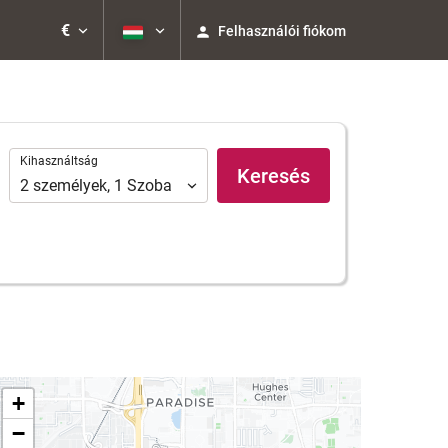
€
Felhasználói fiókom
Kihasználtság
Kihasználtság
Keresés
2
személyek
,
1
Szoba
+
−