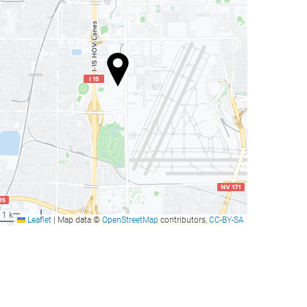
1 km
Leaflet
|
Map data ©
OpenStreetMap
contributors,
CC-BY-SA