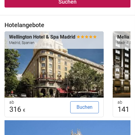
Suchen
Hotelangebote
Wellington Hotel & Spa Madrid
Melia M
Madrid, Spanien
Madrid, Sp
ab
ab
Buchen
316
141
€
€